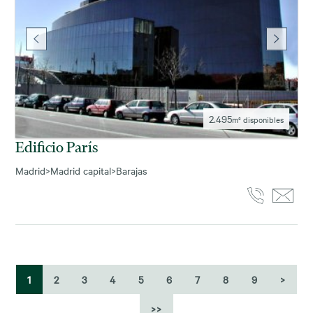
2.495
m² disponibles
Edificio París
Madrid
>
Madrid capital
>
Barajas
1
2
3
4
5
6
7
8
9
>
>>