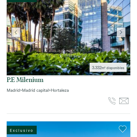
3.332
m² disponibles
P.e Milenium
Madrid
>
Madrid capital
>
Hortaleza
Exclusivo