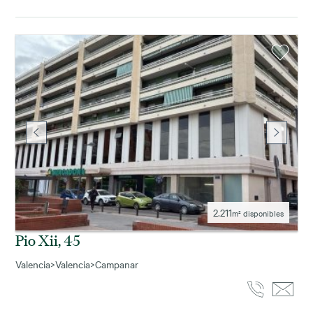
2.211
m² disponibles
Pio Xii, 45
Valencia
>
Valencia
>
Campanar