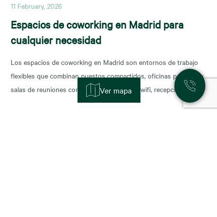
11 February, 2026
Espacios de coworking en Madrid para
cualquier necesidad
Los espacios de coworking en Madrid son entornos de trabajo
flexibles que combinan puestos compartidos, oficinas privadas y
salas de reuniones con servicios incluidos (wifi, recepción,
Ver mapa
limpieza y soporte), y permiten escalar o reducir superficie con
agilidad según la fase de tu negocio. Las necesidades de los
nuevos ocupantes han cambiado la configuración de los
11 November, 2025
Alquiler de oficinas en Madrid: zonas más
demandadas y tendencias para 2026
Madrid sigue consolidándose como el epicentro empresarial de