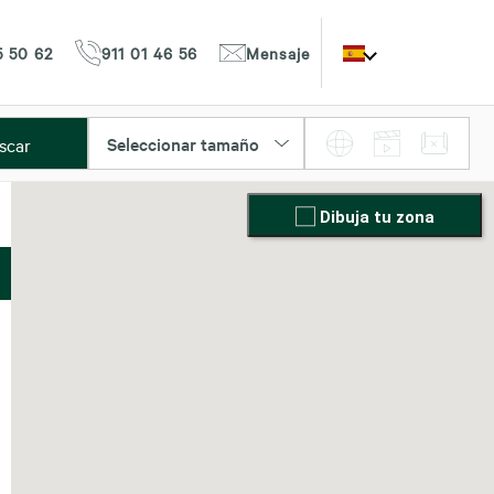
5 50 62
911 01 46 56
Mensaje
Seleccionar tamaño
scar
Dibuja tu zona