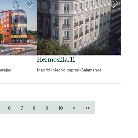
Hermosilla, 11
arajas
Madrid
>
Madrid capital
>
Salamanca
6
7
8
9
10
>
>>