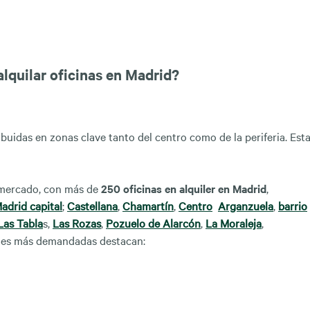
lquilar oficinas en Madrid?
ribuidas en zonas clave tanto del centro como de la periferia. Est
 mercado, con más de
250 oficinas en alquiler en Madrid
,
adrid capital
;
Castellana
,
Chamartín
,
Centro
Arganzuela
,
barrio
Las Tabla
s,
Las Rozas
,
Pozuelo de Alarcón
,
La Moraleja
,
ones más demandadas destacan: