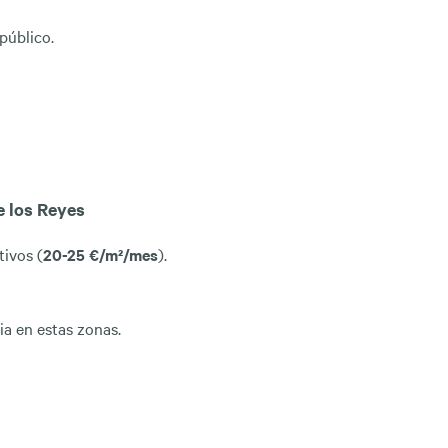
público.
e los Reyes
ivos (
20-25 €/m²/mes
).
a en estas zonas.