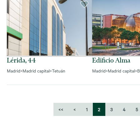
Lérida, 44
Edificio Alma
Madrid
>
Madrid capital
>
Tetuán
Madrid
>
Madrid capital
>
B
<<
<
1
2
3
4
5