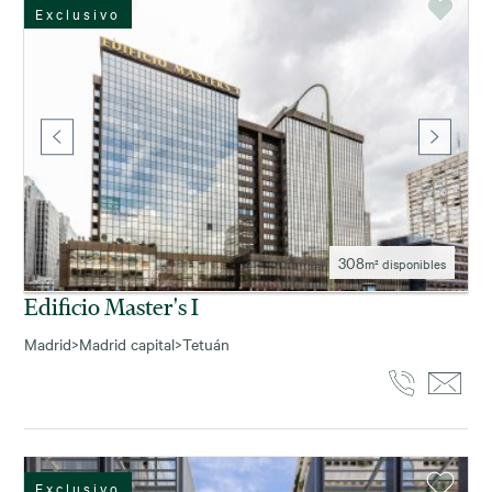
Exclusivo
308
m² disponibles
Edificio Master's I
Madrid
>
Madrid capital
>
Tetuán
Exclusivo