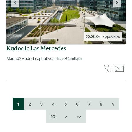
23.398
m² disponibles
Kudos Ic Las Mercedes
Madrid
>
Madrid capital
>
San Blas-Canillejas
1
2
3
4
5
6
7
8
9
10
>
>>