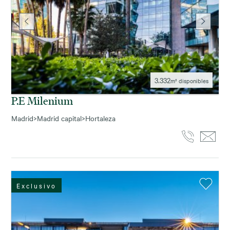
3.332
m² disponibles
P.e Milenium
Madrid
>
Madrid capital
>
Hortaleza
Exclusivo