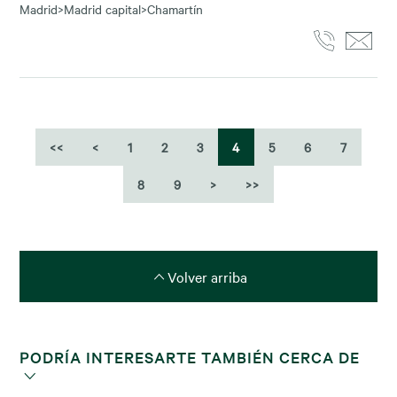
Madrid
>
Madrid capital
>
Chamartín
<<
<
1
2
3
4
5
6
7
8
9
>
>>
Volver arriba
PODRÍA INTERESARTE TAMBIÉN CERCA DE