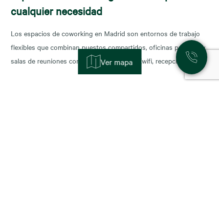
cualquier necesidad
Los espacios de coworking en Madrid son entornos de trabajo
flexibles que combinan puestos compartidos, oficinas privadas y
salas de reuniones con servicios incluidos (wifi, recepción,
Ver mapa
limpieza y soporte), y permiten escalar o reducir superficie con
agilidad según la fase de tu negocio. Las necesidades de los
nuevos ocupantes han cambiado la configuración de los
11 November, 2025
Alquiler de oficinas en Madrid: zonas más
demandadas y tendencias para 2026
Madrid sigue consolidándose como el epicentro empresarial de
España y uno de los mercados más dinámicos de Europa. Con el
cierre del año y la planificación para 2026, muchas compañías se
preguntan: ¿dónde están las mejores oportunidades de alquiler