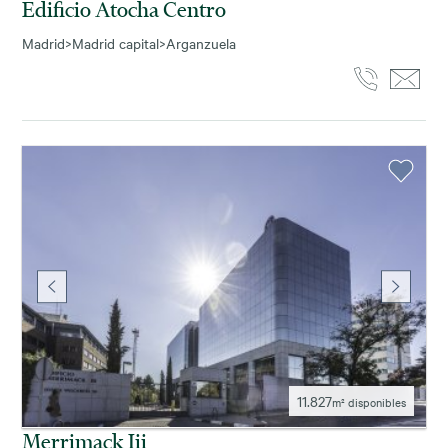
Edificio Atocha Centro
Madrid
>
Madrid capital
>
Arganzuela
11.827
m² disponibles
Merrimack Iii